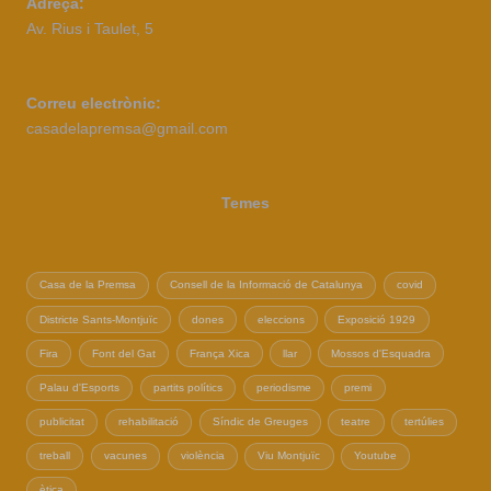
Adreça:
Av. Rius i Taulet, 5
Correu electrònic:
casadelapremsa@gmail.com
Temes
Casa de la Premsa
Consell de la Informació de Catalunya
covid
Districte Sants-Montjuïc
dones
eleccions
Exposició 1929
Fira
Font del Gat
França Xica
llar
Mossos d'Esquadra
Palau d'Esports
partits polítics
periodisme
premi
publicitat
rehabilitació
Síndic de Greuges
teatre
tertúlies
treball
vacunes
violència
Viu Montjuïc
Youtube
ètica