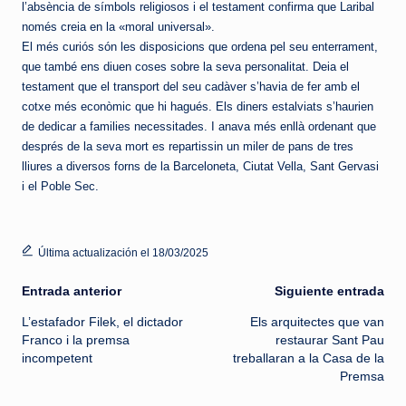
l’absència de símbols religiosos i el testament confirma que Laribal
només creia en la «moral universal».
El més curiós són les disposicions que ordena pel seu enterrament,
que també ens diuen coses sobre la seva personalitat. Deia el
testament que el transport del seu cadàver s’havia de fer amb el
cotxe més econòmic que hi hagués. Els diners estalviats s’haurien
de dedicar a families necessitades. I anava més enllà ordenant que
després de la seva mort es repartissin un miler de pans de tres
lliures a diversos forns de la Barceloneta, Ciutat Vella, Sant Gervasi
i el Poble Sec.
Última actualización el 18/03/2025
Navegación
Entrada anterior
Siguiente entrada
L’estafador Filek, el dictador
Els arquitectes que van
de
Franco i la premsa
restaurar Sant Pau
incompetent
treballaran a la Casa de la
entradas
Premsa