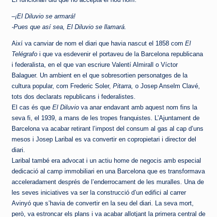
–
¡El Diluvio se armará!
-Pues que así sea, El Diluvio se llamará.
Així va canviar de nom el diari que havia nascut el 1858 com
El
Telégrafo
i que va esdevenir el portaveu de la Barcelona republicana
i federalista, en el que van escriure Valentí Almirall o Víctor
Balaguer. Un ambient en el que sobresortien personatges de la
cultura popular, com Frederic Soler,
Pitarra,
o Josep Anselm Clavé,
tots dos declarats republicans i federalistes.
El cas és que
El Diluvio
va anar endavant amb aquest nom fins la
seva fi, el 1939, a mans de les tropes franquistes. L’Ajuntament de
Barcelona va acabar retirant l’impost del consum al gas al cap d’uns
mesos i Josep Laribal es va convertir en copropietari i director del
diari.
Laribal també era advocat i un actiu home de negocis amb especial
dedicació al camp immobiliari en una Barcelona que es transformava
acceleradament després de l’enderrocament de les muralles. Una de
les seves iniciatives va ser la construcció d’un edifici al carrer
Avinyó que s’havia de convertir en la seu del diari. La seva mort,
però, va estroncar els plans i va acabar allotjant la primera central de