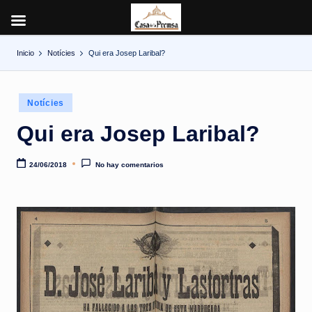
Inicio
Notícies
Qui era Josep Laribal?
Saltar
al
contenido
Publicado
Notícies
en
Qui era Josep Laribal?
24/06/2018
No hay comentarios