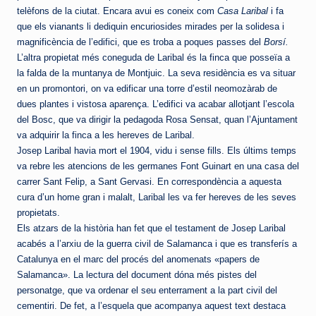
telèfons de la ciutat. Encara avui es coneix com
Casa Laribal
i fa
que els vianants li dediquin encuriosides mirades per la solidesa i
magnificència de l’edifici, que es troba a poques passes del
Borsí.
L’altra propietat més coneguda de Laribal és la finca que posseïa a
la falda de la muntanya de Montjuic. La seva residència es va situar
en un promontori, on va edificar una torre d’estil neomozàrab de
dues plantes i vistosa aparença. L’edifici va acabar allotjant l’escola
del Bosc, que va dirigir la pedagoda Rosa Sensat, quan l’Ajuntament
va adquirir la finca a les hereves de Laribal.
Josep Laribal havia mort el 1904, vidu i sense fills. Els últims temps
va rebre les atencions de les germanes Font Guinart en una casa del
carrer Sant Felip, a Sant Gervasi. En correspondència a aquesta
cura d’un home gran i malalt, Laribal les va fer hereves de les seves
propietats.
Els atzars de
la història han fet que el testament de Josep Laribal
acabés a l’arxiu de la guerra civil de Salamanca i que es transferís a
Catalunya en el marc del procés del anomenats «papers de
Salamanca». La lectura del document dóna més pistes del
personatge, que va ordenar el seu enterrament a la part civil del
cementiri. De fet, a l’esquela que acompanya aquest text destaca