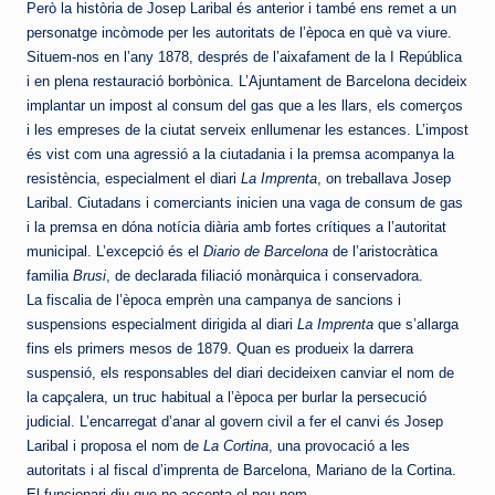
Però la història de Josep Laribal és anterior i també ens remet a un
personatge incòmode per les autoritats de l’època en què va viure.
Situem-nos en l’any 1878, després de l’aixafament de la I República
i en plena restauració borbònica. L’Ajuntament de Barcelona decideix
implantar un impost al consum del gas que a les llars, els comerços
i les empreses de la ciutat serveix enllumenar les estances. L’impost
és vist com una agressió a la ciutadania i la premsa acompanya la
resistència, especialment el diari
La Imprenta
, on treballava Josep
Laribal. Ciutadans i comerciants inicien una vaga de consum de gas
i la premsa en dóna notícia diària amb fortes crítiques a l’autoritat
municipal. L’excepció és el
Diario de Barcelona
de l’aristocràtica
familia
Brusi
, de declarada filiació monàrquica i conservadora.
La fiscalia de l’època emprèn una campanya de sancions i
suspensions especialment dirigida al diari
La Imprenta
que s’allarga
fins els primers mesos de 1879. Quan es produeix la darrera
suspensió, els responsables del diari decideixen canviar el nom de
la capçalera, un truc habitual a l’època per burlar la persecució
judicial. L’encarregat d’anar al govern civil a fer el canvi és Josep
Laribal i proposa el nom de
La Cortina
, una provocació a les
autoritats i al fiscal d’imprenta de Barcelona, Mariano de la Cortina.
El funcionari diu que no accepta el nou nom.