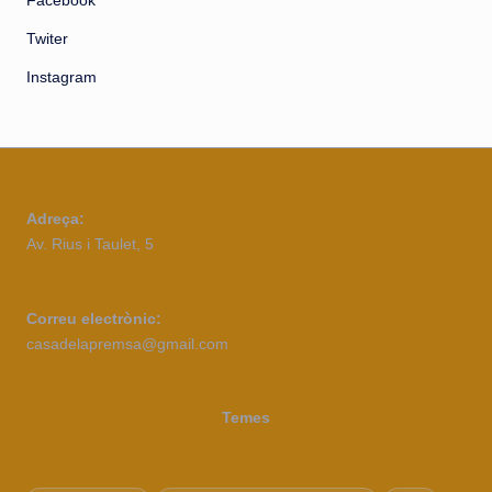
Facebook
Twiter
Instagram
Adreça:
Av. Rius i Taulet, 5
Correu electrònic:
casadelapremsa@gmail.com
Temes