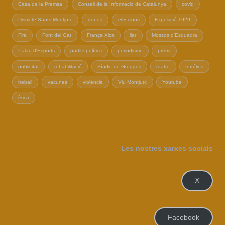
Casa de la Premsa
Consell de la Informació de Catalunya
covid
Districte Sants-Montjuïc
dones
eleccions
Exposició 1929
Fira
Font del Gat
França Xica
llar
Mossos d'Esquadra
Palau d'Esports
partits polítics
periodisme
premi
publicitat
rehabilitació
Síndic de Greuges
teatre
tertúlies
treball
vacunes
violència
Viu Montjuïc
Youtube
ètica
Les nostres xarxes socials
X
Facebook