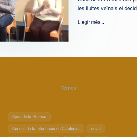
les lluites veïnals el deci
Llegir més...
Temes
Casa de la Premsa
Consell de la Informació de Catalunya
covid