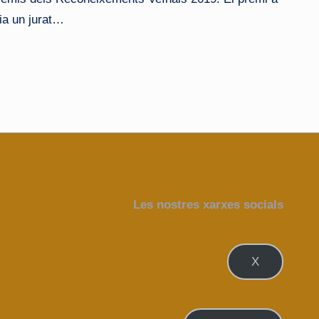
dia un jurat…
Les nostres xarxes socials
X