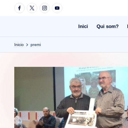
Facebook
Twitter
Instagram
Youtube
Saltar
al
Inici
Qui som?
contenido
Inicio
premi