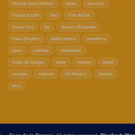
Districte Sants-Montjuïc
dones
eleccions
Exposició 1929
Fira
Font del Gat
França Xica
llar
Mossos d'Esquadra
Palau d'Esports
partits polítics
periodisme
premi
publicitat
rehabilitació
Síndic de Greuges
teatre
tertúlies
treball
vacunes
violència
Viu Montjuïc
Youtube
ètica