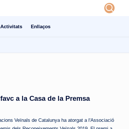
Activitats
Enllaços
favc a la Casa de la Premsa
cions Veïnals de Catalunya ha atorgat a l'Associació
emis dels Reconeixements Veïnals 2019. El premi a