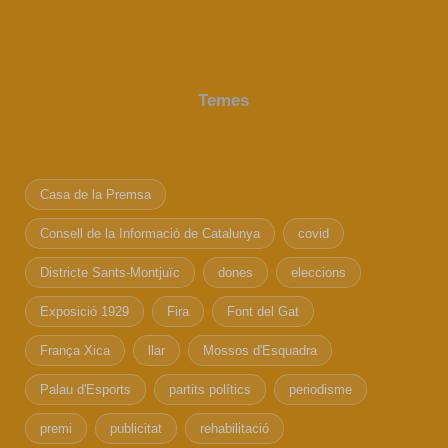
Temes
Casa de la Premsa
Consell de la Informació de Catalunya
covid
Districte Sants-Montjuïc
dones
eleccions
Exposició 1929
Fira
Font del Gat
França Xica
llar
Mossos d'Esquadra
Palau d'Esports
partits polítics
periodisme
premi
publicitat
rehabilitació