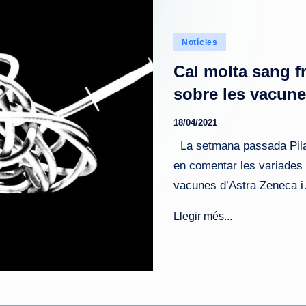
Publicado
Notícies
en
Cal molta sang fr
sobre les vacun
18/04/2021
La setmana passada Pilar 
en comentar les variades 
vacunes d’Astra Zeneca 
Llegir més...