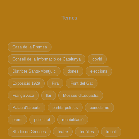
Temes
Casa de la Premsa
Consell de la Informació de Catalunya
covid
Districte Sants-Montjuïc
dones
eleccions
Exposició 1929
Fira
Font del Gat
França Xica
llar
Mossos d'Esquadra
Palau d'Esports
partits polítics
periodisme
premi
publicitat
rehabilitació
Síndic de Greuges
teatre
tertúlies
treball