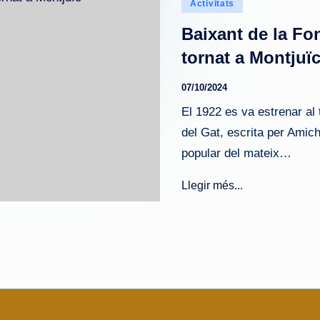
Publicado
Activitats
en
Baixant de la Fo
tornat a Montjuï
07/10/2024
El 1922 es va estrenar al 
del Gat, escrita per Amich
popular del mateix…
Llegir més...