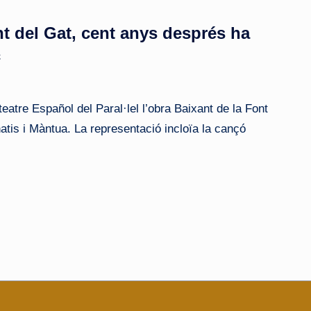
nt del Gat, cent anys després ha
c
teatre Español del Paral·lel l’obra Baixant de la Font
atis i Màntua. La representació incloïa la cançó