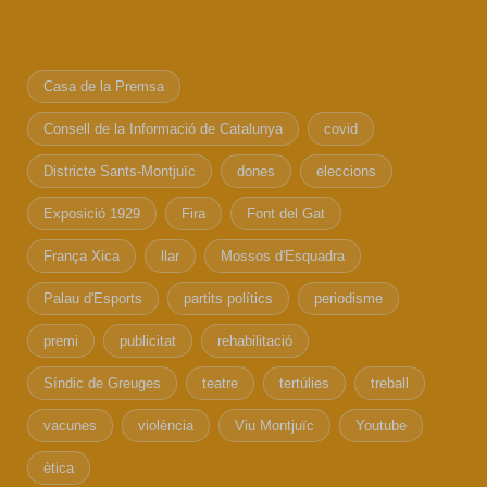
Casa de la Premsa
Consell de la Informació de Catalunya
covid
Districte Sants-Montjuïc
dones
eleccions
Exposició 1929
Fira
Font del Gat
França Xica
llar
Mossos d'Esquadra
Palau d'Esports
partits polítics
periodisme
premi
publicitat
rehabilitació
Síndic de Greuges
teatre
tertúlies
treball
vacunes
violència
Viu Montjuïc
Youtube
ètica