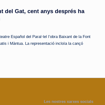
nt del Gat, cent anys després ha
c
teatre Español del Paral·lel l’obra Baixant de la Font
atis i Màntua. La representació incloïa la cançó
Les nostres xarxes socials