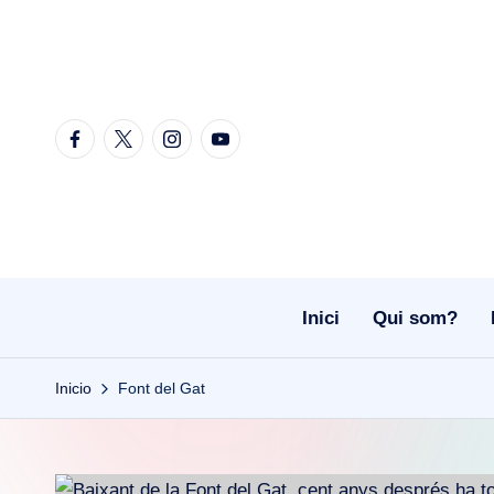
Saltar
al
contenido
Facebook
Twitter
Instagram
Youtube
Inici
Qui som?
Inicio
Font del Gat