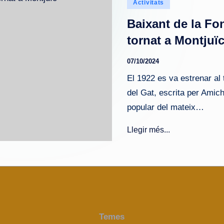
Publicado
Activitats
en
Baixant de la Fo
tornat a Montjuï
07/10/2024
El 1922 es va estrenar al 
del Gat, escrita per Amich
popular del mateix…
Llegir més...
Temes