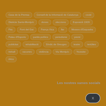
Casa de la Premsa
Consell de la Informació de Catalunya
covid
Districte Sants-Montjuïc
dones
eleccions
Exposició 1929
Fira
Font del Gat
França Xica
llar
Mossos d'Esquadra
Palau d'Esports
partits polítics
periodisme
premi
publicitat
rehabilitació
Síndic de Greuges
teatre
tertúlies
treball
vacunes
violència
Viu Montjuïc
Youtube
ètica
Les nostres xarxes socials
X