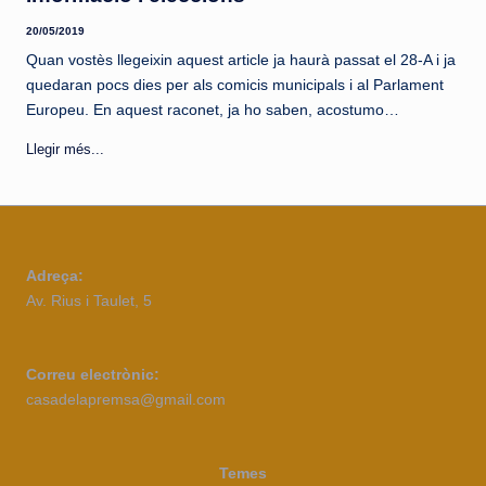
20/05/2019
Quan vostès llegeixin aquest article ja haurà passat el 28-A i ja
quedaran pocs dies per als comicis municipals i al Parlament
Europeu. En aquest raconet, ja ho saben, acostumo…
Llegir més...
Adreça:
Av. Rius i Taulet, 5
Correu electrònic:
casadelapremsa@gmail.com
Temes