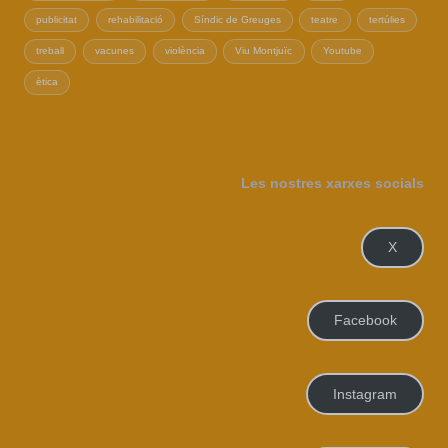
publicitat
rehabilitació
Síndic de Greuges
teatre
tertúlies
treball
vacunes
violència
Viu Montjuïc
Youtube
ètica
Les nostres xarxes socials
X
Facebook
Instagram