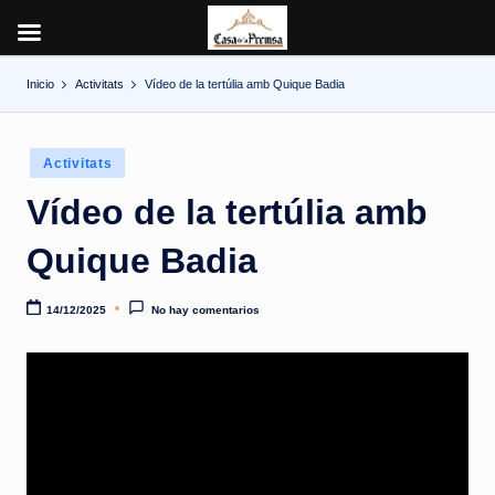
Inicio
Activitats
Vídeo de la tertúlia amb Quique Badia
Saltar
al
contenido
Publicado
Activitats
en
Vídeo de la tertúlia amb
Quique Badia
14/12/2025
No hay comentarios