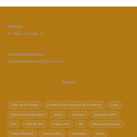
Adreça:
Av. Rius i Taulet, 5
Correu electrònic:
casadelapremsa@gmail.com
Temes
Casa de la Premsa
Consell de la Informació de Catalunya
covid
Districte Sants-Montjuïc
dones
eleccions
Exposició 1929
Fira
Font del Gat
França Xica
llar
Mossos d'Esquadra
Palau d'Esports
partits polítics
periodisme
premi