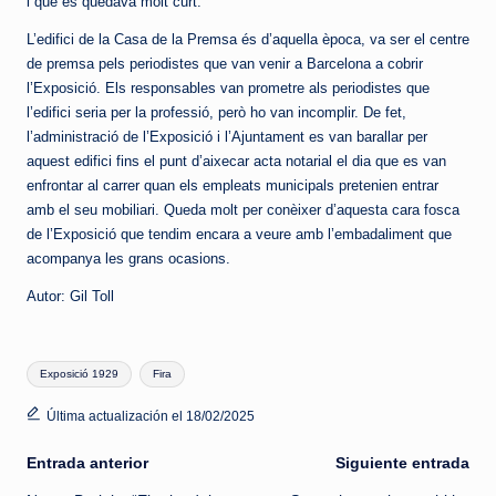
i que es quedava molt curt.
L’edifici de la Casa de la Premsa és d’aquella època, va ser el centre
de premsa pels periodistes que van venir a Barcelona a cobrir
l’Exposició. Els responsables van prometre als periodistes que
l’edifici seria per la professió, però ho van incomplir. De fet,
l’administració de l’Exposició i l’Ajuntament es van barallar per
aquest edifici fins el punt d’aixecar acta notarial el dia que es van
enfrontar al carrer quan els empleats municipals pretenien entrar
amb el seu mobiliari. Queda molt per conèixer d’aquesta cara fosca
de l’Exposició que tendim encara a veure amb l’embadaliment que
acompanya les grans ocasions.
Autor: Gil Toll
Etiquetas:
Exposició 1929
Fira
Última actualización el 18/02/2025
Navegación
Entrada anterior
Siguiente entrada