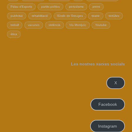
Palau d'Esports
partits polítics
periodisme
premi
publicitat
rehabilitació
Síndic de Greuges
teatre
tertúlies
treball
vacunes
violència
Viu Montjuïc
Youtube
ètica
Les nostres xarxes socials
X
Facebook
Instagram