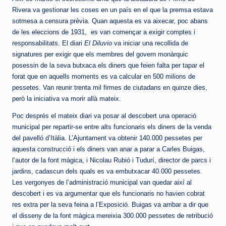
Rivera va gestionar les coses en un país en el que la premsa estava
sotmesa a censura prèvia. Quan aquesta es va aixecar, poc abans
de les eleccions de 1931, es van començar a exigir comptes i
responsabilitats. El diari
El Diluvio
va iniciar una recollida de
signatures per exigir que els membres del govern monàrquic
posessin de la seva butxaca els diners que feien falta per tapar el
forat que en aquells moments es va calcular en 500 milions de
pessetes. Van reunir trenta mil firmes de ciutadans en quinze dies,
però la iniciativa va morir allà mateix.
Poc després el mateix diari va posar al descobert una operació
municipal per repartir-se entre alts funcionaris els diners de la venda
del pavelló d’Itàlia. L’Ajuntament va obtenir 140.000 pessetes per
aquesta construcció i els diners van anar a parar a Carles Buigas,
l’autor de la font màgica, i Nicolau Rubió i Tudurí, director de parcs i
jardins, cadascun dels quals es va embutxacar 40.000 pessetes.
Les vergonyes de l’administració municipal van quedar així al
descobert i es va argumentar que els funcionaris no havien cobrat
res extra per la seva feina a l’Exposició. Buigas va arribar a dir que
el disseny de la font màgica mereixia 300.000 pessetes de retribució