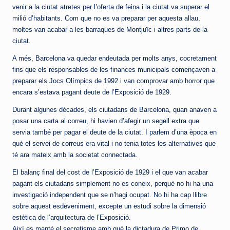
venir a la ciutat atretes per l’oferta de feina i la ciutat va superar el
milió d’habitants. Com que no es va preparar per aquesta allau,
moltes van acabar a les barraques de Montjuïc i altres parts de la
ciutat.
A més, Barcelona va quedar endeutada per molts anys, cocretament
fins que els responsables de les finances municipals començaven a
preparar els Jocs Olímpics de 1992 i van comprovar amb horror que
encara s’estava pagant deute de l’Exposició de 1929.
Durant algunes dècades, els ciutadans de Barcelona, quan anaven a
posar una carta al correu, hi havien d’afegir un segell extra que
servia també per pagar el deute de la ciutat. I parlem d’una època en
què el servei de correus era vital i no tenia totes les alternatives que
té ara mateix amb la societat connectada.
El balanç final del cost de l’Exposició de 1929 i el que van acabar
pagant els ciutadans simplement no es coneix, perquè no hi ha una
investigació independent que se n’hagi ocupat. No hi ha cap llibre
sobre aquest esdeveniment, excepte un estudi sobre la dimensió
estètica de l’arquitectura de l’Exposició.
Així es manté el secretisme amb què la dictadura de Primo de