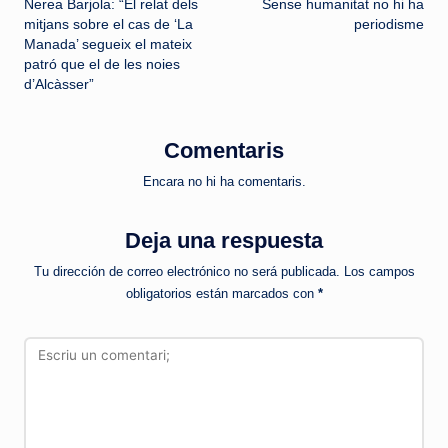
Nerea Barjola: “El relat dels
Sense humanitat no hi ha
de
mitjans sobre el cas de ‘La
periodisme
Manada’ segueix el mateix
entradas
patró que el de les noies
d’Alcàsser”
Comentaris
Encara no hi ha comentaris.
Deja una respuesta
Tu dirección de correo electrónico no será publicada.
Los campos
obligatorios están marcados con
*