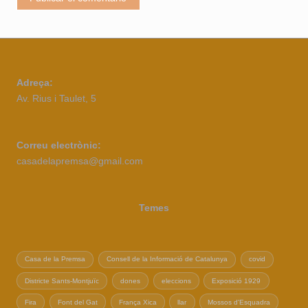
Adreça:
Av. Rius i Taulet, 5
Correu electrònic:
casadelapremsa@gmail.com
Temes
Casa de la Premsa
Consell de la Informació de Catalunya
covid
Districte Sants-Montjuïc
dones
eleccions
Exposició 1929
Fira
Font del Gat
França Xica
llar
Mossos d'Esquadra