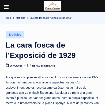
Inicio
Notícies
La cara fosca de l’Exposició de 1929
Saltar
al
contenido
Publicado
Notícies
en
La cara fosca de
l’Exposició de 1929
30/06/2019
No hay comentarios
Ara que es compleixen 90 anys de l’Exposició internacional de 1929
és bon moment per anotar alguns aspectes foscos d’un
esdeveniment que es recorda amb caràcter festiu i aires de
grandesa que va enriquir Barcelona. La ciutat va rebre una gran
inversió pública i es van fer grans obres, com la pròpia exposició, el
metro o la urbanització de la plaça Espanya. Milers de persones van