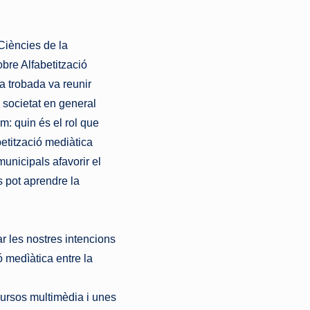
Ciències de la
bre Alfabetització
a trobada va reunir
a societat en general
m: quin és el rol que
betització mediàtica
unicipals afavorir el
s pot aprendre la
r les nostres intencions
ó medìàtica entre la
ecursos multimèdia i unes