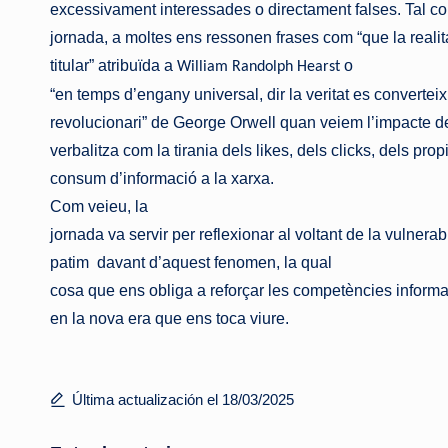
excessivament interessades o directament falses. Tal co
jornada, a moltes ens ressonen frases com “que la realita
titular” atribuïda a
o
William Randolph Hearst
“en temps d’engany universal, dir la veritat es convertei
revolucionari” de George Orwell quan veiem l’impacte d
verbalitza com la tirania dels likes, dels clicks, dels pro
consum d’informació a la xarxa.
Com veieu, la
jornada va servir per reflexionar al voltant de la vulnerab
patim
davant d’aquest fenomen, la qual
cosa que ens obliga a reforçar les competències informa
en la nova era que ens toca viure.
Última actualización el 18/03/2025