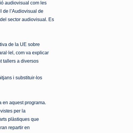
ió audiovisual com les
l de l’Audiovisual de
del sector audiovisual. Es
ctiva de la UE sobre
ral·lel, com va explicar
t tallers a diversos
jans i substituir-los
ia en aquest programa.
vistes per la
’arts plàstiques que
ran repartir en