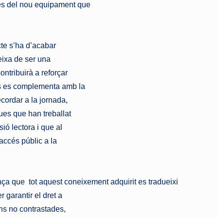
ores del nou equipament que
ecte s’ha d’acabar
eixa de ser una
ntribuirà a reforçar
és es complementa amb la
ecordar a la jornada,
ques que han treballat
ió lectora i que al
’accés públic a la
ança que
tot aquest coneixement adquirit es tradueixi
 garantir el dret a
ons no contrastades,