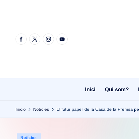
Saltar
al
contenido
Facebook
Twitter
Instagram
Youtube
Inici
Qui som?
Inicio
Notícies
El futur paper de la Casa de la Premsa per
Publicado
Notícies