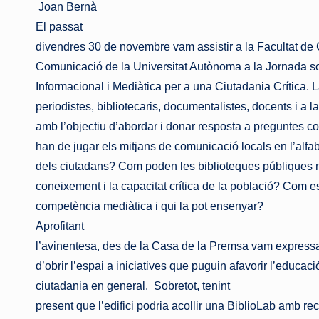
Joan Bernà
El passat
divendres 30 de novembre vam assistir a la Facultat de 
Comunicació de la Universitat Autònoma a la Jornada so
Informacional i Mediàtica per a una Ciutadania Crítica. L
periodistes, bibliotecaris, documentalistes, docents i a l
amb l’objectiu d’abordar i donar resposta a preguntes co
han de jugar els mitjans de comunicació locals en l’alfa
dels ciutadans? Com poden les biblioteques públiques m
coneixement i la capacitat crítica de la població? Com e
competència mediàtica i qui la pot ensenyar?
Aprofitant
l’avinentesa, des de la Casa de la Premsa vam expressa
d’obrir l’espai a iniciatives que puguin afavorir l’educaci
ciutadania en general.
Sobretot, tenint
present que l’edifici podria acollir una BiblioLab amb r