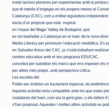
instal·lacions pioneres per experimentar amb la producc
que té interès d’engegar en els propers mesos el Consel
Catalunya (CAC), com a entitat reguladora independent 
tracta d’un projecte que està
inspirat
en l’espai del
Magic Valley
de Budapest, que
es vol traslladar a Catalunya en el marc de la nova dire
Media Literacy per promoure l’educació mediàtica. En pa
en Salvador Alsius del CAC, ja s’està treballant realitzan
centres educatius amb el seu programa
EDUCAC
,
concebut per substituir els marcs que ens imposen els mit
per altres més propis, amb perspectiva crítica.
Les escoles del
Poble-sec tindrien un tractament especial, de preferènc
Aquesta activitat seria compatible amb les que estan pre
ciutadania del barri, com ara la gent gran, o els tallers d
s’han proposat. Aquestes i moltes altres activitats es pod