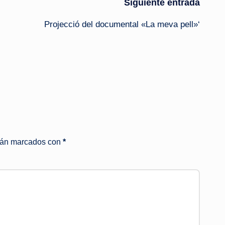
Siguiente entrada
Projecció del documental «La meva pell»‘
stán marcados con
*