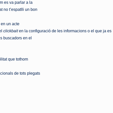
m es va parlar a la
t no t’espatlli un bon
x en un acte
el
clickbait
en la configuració de les informacions o el que ja es
pis buscadors en el
ilitat que tothom
cionals de tots plegats