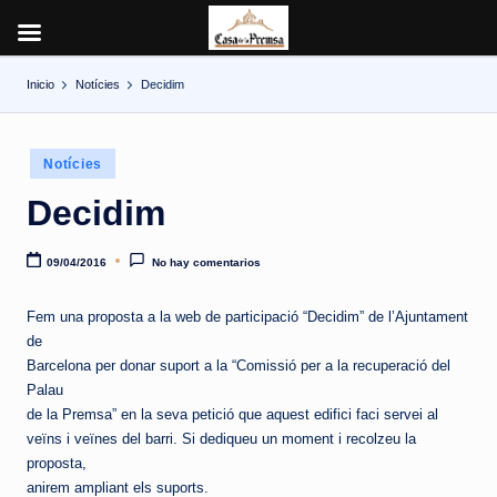
Inicio
Notícies
Decidim
Saltar
al
contenido
Publicado
Notícies
en
Decidim
09/04/2016
No hay comentarios
Fem una proposta a la web de participació “Decidim” de l’Ajuntament
de
Barcelona per donar suport a la “Comissió per a la recuperació del
Palau
de la Premsa” en la seva petició que aquest edifici faci servei al
veïns i veïnes del barri. Si dediqueu un moment i recolzeu la
proposta,
anirem ampliant els suports.