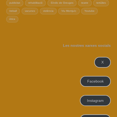
publicitat
rehabilitació
Síndic de Greuges
teatre
tertúlies
treball
vacunes
violència
Viu Montjuïc
Youtube
ètica
Les nostres xarxes socials
X
Facebook
Instagram