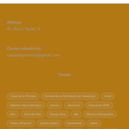
Adreça:
Av. Rius i Taulet, 5
Correu electrònic:
casadelapremsa@gmail.com
Temes
Casa de la Premsa
Consell de la Informació de Catalunya
covid
Districte Sants-Montjuïc
dones
eleccions
Exposició 1929
Fira
Font del Gat
França Xica
llar
Mossos d'Esquadra
Palau d'Esports
partits polítics
periodisme
premi