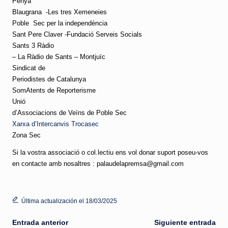
Penya
Blaugrana
-Les tres Xemeneies
Poble
Sec per la independència
Sant Pere Claver -Fundació Serveis Socials
Sants 3 Ràdio
– La Ràdio de Sants – Montjuïc
Sindicat de
Periodistes de Catalunya
SomAtents de Reporterisme
Unió
d’Associacions de Veïns de Poble Sec
Xarxa d’Intercanvis Trocasec
Zona Sec
Si la vostra associació o col.lectiu ens vol donar suport poseu-vos
en contacte amb nosaltres : palaudelapremsa@gmail.com
Última actualización el 18/03/2025
Navegación
Entrada anterior
Siguiente entrada