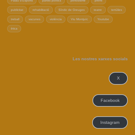
Palau d'Esports
partits polítics
periodisme
premi
publicitat
rehabilitació
Síndic de Greuges
teatre
tertúlies
treball
vacunes
violència
Viu Montjuïc
Youtube
ètica
Les nostres xarxes socials
X
Facebook
Instagram