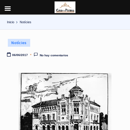
Inicio
Notícies
Saltar
al
contenido
Publicado
Notícies
en
06/06/2017
No hay comentarios