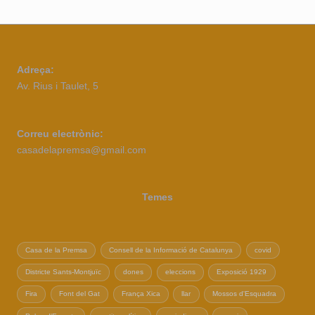
Adreça:
Av. Rius i Taulet, 5
Correu electrònic:
casadelapremsa@gmail.com
Temes
Casa de la Premsa
Consell de la Informació de Catalunya
covid
Districte Sants-Montjuïc
dones
eleccions
Exposició 1929
Fira
Font del Gat
França Xica
llar
Mossos d'Esquadra