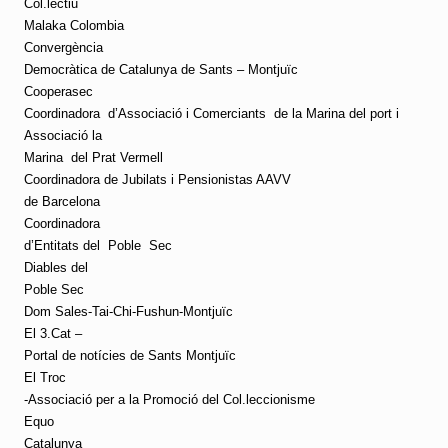
Col.lectiu
Malaka Colombia
Convergència
Democràtica de Catalunya de Sants – Montjuïc
Cooperasec
Coordinadora
d’Associació i Comerciants
de la Marina del port i
Associació la
Marina
del Prat Vermell
Coordinadora de Jubilats i Pensionistas AAVV
de Barcelona
Coordinadora
d’Entitats del
Poble
Sec
Diables del
Poble Sec
Dom Sales-Tai-Chi-Fushun-Montjuïc
El 3.Cat –
Portal de notícies de Sants Montjuïc
El Troc
-Associació per a la Promoció del Col.leccionisme
Equo
Catalunya